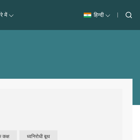
े में
हिन्दी
 कक्ष
ध्वनिरोधी बूथ