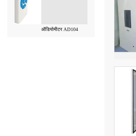
ऑडियोमीटर AD104
मध्य-कान विश्लेषक