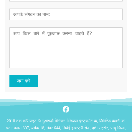
जमा करें
2018 तक कॉपीराइट © गुआंगज़ौ मेलिसन मेडिकल इंस्ट्रूमेंट कं, लिमिटेड कंपनी का
पता: कमरा 307, ब्लॉक 18, नंबर 644, शिबेई इंडस्ट्री रोड, दशी स्ट्रीट, पन्यू जिला,