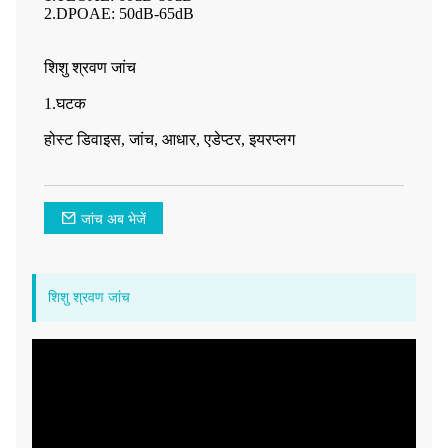
2.DPOAE: 50dB-65dB
शिशु श्रवण जांच
1.घटक
होस्ट डिवाइस, जांच, आधार, एडेप्टर, इयरप्लग
जांच अब भेजें
शिशु श्रवण जांच