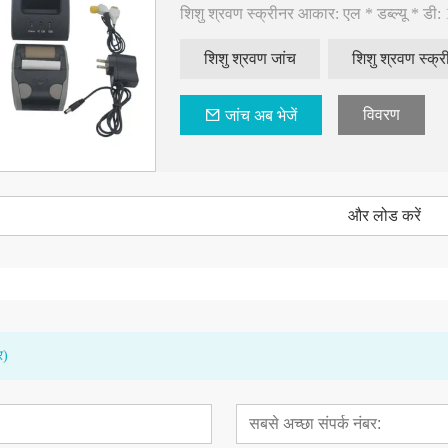
शिशु श्रवण स्क्रीनर आकार: एल * डब्ल्यू * डी: 
शिशु श्रवण जांच
शिशु श्रवण स्क्र
ऑडियोमीटर AD100
ऑडियोमेट्रिक बूथ
विवरण
जांच अब भेजें
और लोड करें
र)