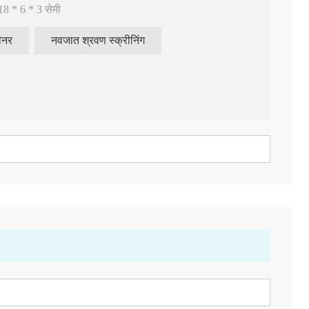
18 * 6 * 3 सेमी
ीनर
नवजात श्रवण स्क्रीनिंग
शिशु श्रवण जांच
ऑडियोमीटर 