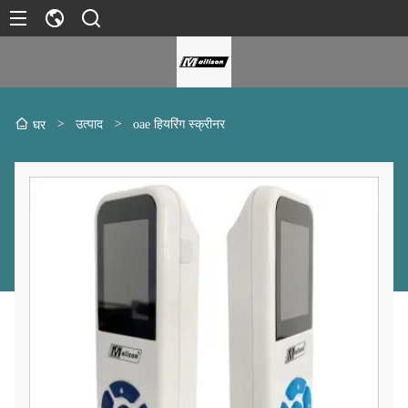
>
उत्पाद
>
oae हियरिंग स्क्रीनर
घर