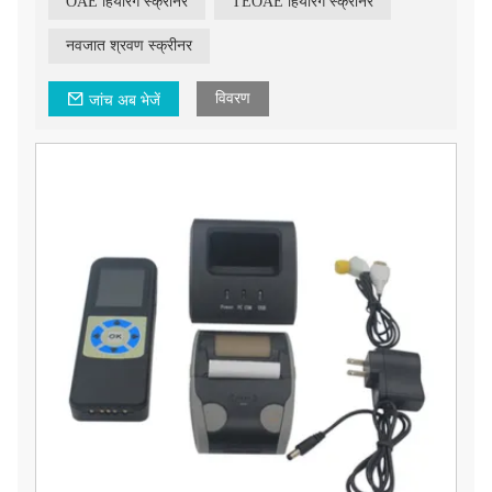
OAE हियरिंग स्क्रीनर
TEOAE हियरिंग स्क्रीनर
आदर्श
नवजात श्रवण स्क्रीनर
विवरण
जांच अब भेजें